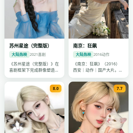
苏州星途（完整版）
南京：狂飙
大陆热映
2021
喜剧
大陆热映
2016
动作
《苏州星途（完整版）》在
《南京：狂飙》（2016）
喜剧框架下完成群像塑造，
西安｜动作｜国产大片。导
靳东情绪表达克制有力，
演陈思诚，主演海清、刘
2021年…
涛、肖战…
8.0
7.7