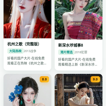
杭州之歌（完整版）
新深水埗城事8
大陆热映
2013
战争
港片精选
2018
犯罪
好看的国产大片-在线免费
好看的国产大片-在线免费
观看正在热映《杭州之歌
观看精选上新《新深水埗城
（完整版）》，刘亦菲、杨
事8》：2018年维港犯罪国
洋、黄渤主…
产大…
8.0
9.0