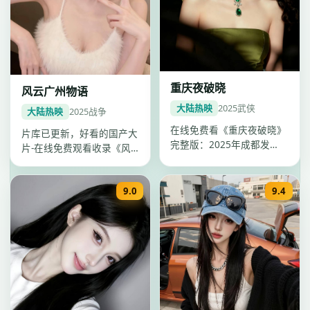
重庆夜破晓
风云广州物语
大陆热映
2025
武侠
大陆热映
2025
战争
在线免费看《重庆夜破晓》
片库已更新，好看的国产大
完整版：2025年成都发
片-在线免费观看收录《风
行，武侠电影，卡司张家
云广州物语》，中国大陆战
辉、任嘉伦…
争国产大…
9.0
9.4