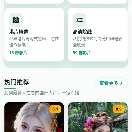
🏙️
🎞️
港片精选
高清院线
经典港片与港式警匪、动作
从院线热映到高分口碑电影
佳作精选
全收录
16
部影片
59
部影片
热门推荐
查看更多
此刻最多人在看的国产大片，一键点播
8.1
8.9