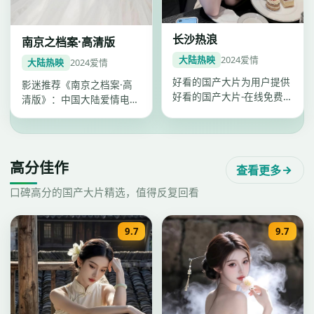
长沙热浪
南京之档案·高清版
大陆热映
2024
爱情
大陆热映
2024
爱情
好看的国产大片为用户提供
影迷推荐《南京之档案·高
好看的国产大片-在线免费
清版》：中国大陆爱情电
观看一站点播，《长沙热
影，2024年武汉出品，
浪》爱情类…
2024年…
高分佳作
查看更多
口碑高分的国产大片精选，值得反复回看
9.7
9.7