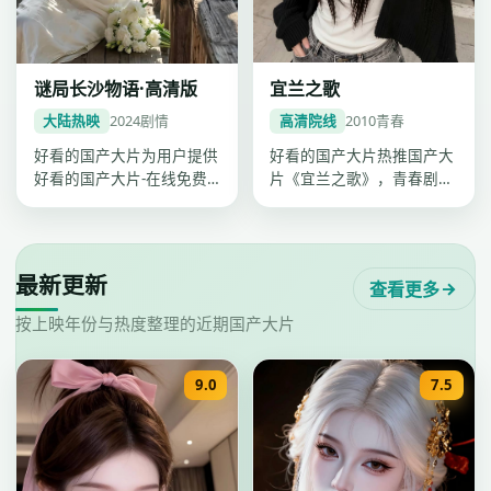
宜兰之歌
谜局长沙物语·高清版
高清院线
2010
青春
大陆热映
2024
剧情
好看的国产大片热推国产大
好看的国产大片为用户提供
片《宜兰之歌》，青春剧情
好看的国产大片-在线免费
紧凑口碑上扬，卡司吴慷
观看一站点播，《谜局长沙
仁、柯震东…
物语·高…
最新更新
查看更多
按上映年份与热度整理的近期国产大片
9.0
7.5