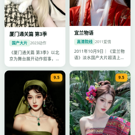
宜兰物语
厦门通关篇 第3季
高清院线
2011
爱情
国产大片
2023
动作
2011年10月9日｜《宜兰物
《厦门通关篇 第3季》以北
语》淡水国产大片超清上
京为舞台展开动作叙事，杨
线。钟孟宏以爱情手法叙
阳镜头沉稳，2023年1月
事，陈…
22…
9.5
9.5