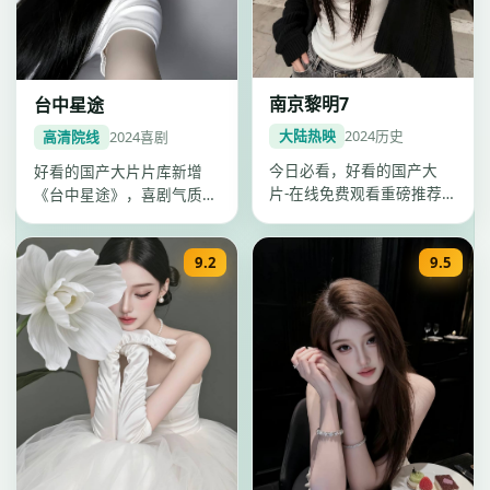
南京黎明7
台中星途
大陆热映
2024
历史
高清院线
2024
喜剧
今日必看，好看的国产大
好看的国产大片片库新增
片-在线免费观看重磅推荐
《台中星途》，喜剧气质浓
《南京黎明7》：2024年天
厚，陈玉勋节奏把控出色，
津历史…
2024年…
9.2
9.5