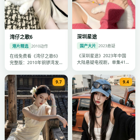
深圳星途
湾仔之歌6
国产大片
2023
悬疑
港片精选
2010
动作
《深圳星途》2023年中国
在线免费看《湾仔之歌6》
大陆悬疑电视剧，单集41分
完整版：2010年铜锣湾发
钟超清质感。导演程耳，主
行，动作电影，卡司古天
演迪…
乐、杨千…
9.7
9.4