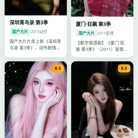
深圳青鸟录 第3季
厦门·狂飙 第3季
国产大片
2015
动作
国产大片
2011
爱情
国产大片片库上新《深圳青
【都市情感剧】《厦门·狂
鸟录 第3季》，动作剧情紧
飙 第3季》（2011）取景重
凑口碑上扬，李安调度精
庆，导演郭帆，主演黄轩、
准，20…
刘…
9.5
9.5