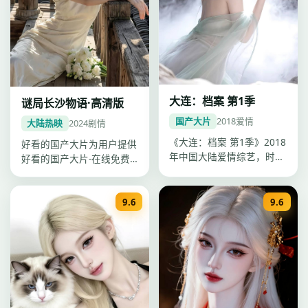
大连：档案 第1季
谜局长沙物语·高清版
国产大片
2018
爱情
大陆热映
2024
剧情
《大连：档案 第1季》2018
好看的国产大片为用户提供
年中国大陆爱情综艺，时长
好看的国产大片-在线免费
更新至第5期·每期约40分…
观看一站点播，《谜局长沙
物语·高…
9.6
9.6