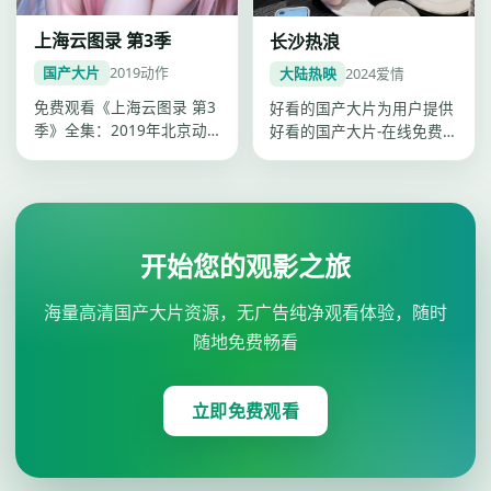
上海云图录 第3季
长沙热浪
国产大片
2019
动作
大陆热映
2024
爱情
免费观看《上海云图录 第3
好看的国产大片为用户提供
季》全集：2019年北京动
好看的国产大片-在线免费
作综艺，卡司谭松韵、李
观看一站点播，《长沙热
现、杨…
浪》爱情类…
开始您的观影之旅
海量高清国产大片资源，无广告纯净观看体验，随时
随地免费畅看
立即免费观看