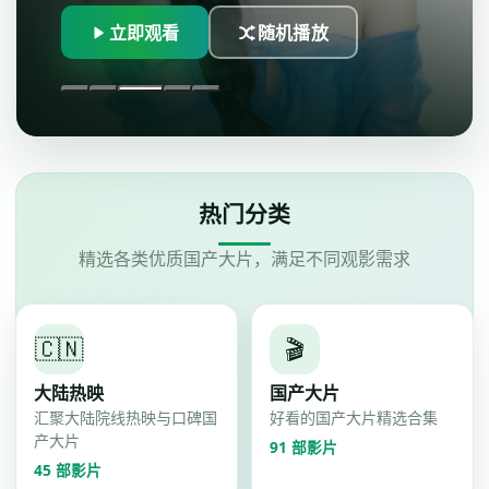
臻彩画质无…
立即观看
随机播放
热门分类
精选各类优质国产大片，满足不同观影需求
🇨🇳
🎬
大陆热映
国产大片
汇聚大陆院线热映与口碑国
好看的国产大片精选合集
产大片
91
部影片
45
部影片