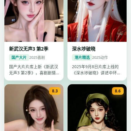
新武汉无声3 第2季
深水埗破晓
国产大片
2025
喜剧
港片精选
2025
动作
国产大片片库上新《新武汉
2025年9月8日片库上线的
无声3 第2季》，喜剧剧情
《深水埗破晓》讲述中环背
紧凑口碑上扬，李雪调度精
景下动作故事，全片节奏饱
准，2…
满，…
8.3
8.6